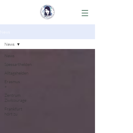
News
News
News
Spessarthelden
Alltagshelden
Erasmus
+
Zentrum
Zivilcourage
Frankfurt
hört zu