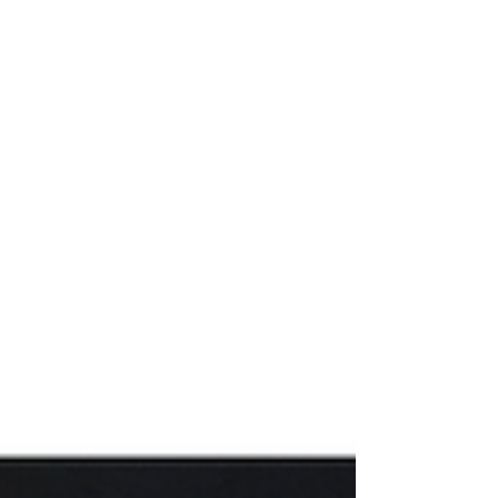
Vereins für Zivilcourage, Gewaltprävention
und gesellschaftlichen Zusammenhalt.
Stellvertretend nahm Doğuş Albayrak die
Auszeichnung entgegen und widmete sie in
einem bewegenden Moment seiner Mutter.