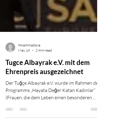
hmammadova
May 16
2 min read
Tugce Albayrak e.V. mit dem
Ehrenpreis ausgezeichnet
Der Tuğçe Albayrak e.V. wurde im Rahmen des
Programms „Hayata Değer Katan Kadınlar“
(Frauen, die dem Leben einen besonderen
Wert verleihen) in Mannheim mit dem Onur
Ödülü (Ehrenpreis) ausgezeichnet. Die Ehrung
würdigt das langjährige Engagement des