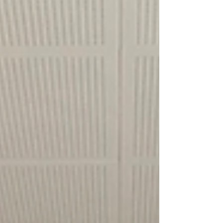
ALLTAGSHELDEN
Am Goethe-Gymnasium in
Bensheim wurden drei
Workshops mit der Teilnahme
von 21 Schülern abgeschlossen.
28 Januar 2025 | Ort: Goethe-Gymnasium,
Bensheim Der Tugce Albayrak Verein führte
am Goethe-Gymnasium in Bensheim einen
besonderen...