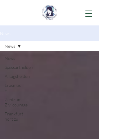
News
News
News
Spessarthelden
Alltagshelden
Erasmus
+
Zentrum
Zivilcourage
Frankfurt
hört zu