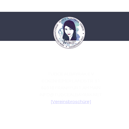
TUGCE ALBAYRAK E.V.
ECKENHEIMER LANDSTR. 91
60318 FRANKFURT AM MAIN
INFO@TUGCEALBAYRAK.NET
[Vereinsbroschüre]