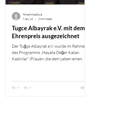
hmammadova
May 16
2 min read
Tugce Albayrak e.V. mit dem
Ehrenpreis ausgezeichnet
Der Tuğçe Albayrak e.V. wurde im Rahmen
des Programms „Hayata Değer Katan
Kadınlar“ (Frauen, die dem Leben einen
besonderen Wert verleihen) in Mannheim
mit dem Onur Ödülü (Ehrenpreis)
ausgezeichnet. Die Ehrung würdigt das
langjährige Engagement des Vereins für
Zivilcourage, Gewaltprävention und
gesellschaftlichen Zusammenhalt.
Stellvertretend nahm Doğuş Albayrak die
Auszeichnung entgegen und widmete sie in
einem bewegenden Moment seiner Mutter.