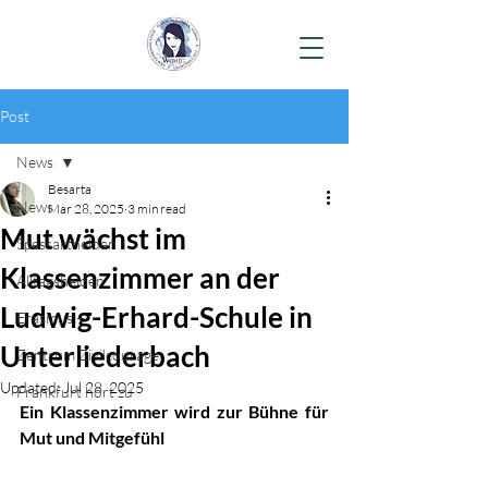
Post
News
Besarta
News
Mar 28, 2025
3 min read
Mut wächst im
Spessarthelden
Klassenzimmer an der
Alltagshelden
Ludwig-Erhard-Schule in
Erasmus +
Unterliederbach
Zentrum Zivilcourage
Updated:
Jul 28, 2025
Frankfurt hört zu
Ein Klassenzimmer wird zur Bühne für 
Mut und Mitgefühl