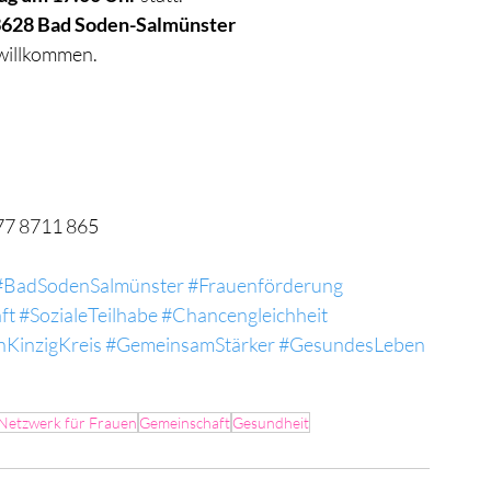
3628 Bad Soden-Salmünster
 willkommen.
577 8711 865
#BadSodenSalmünster
#Frauenförderung
ft
#SozialeTeilhabe
#Chancengleichheit
KinzigKreis
#GemeinsamStärker
#GesundesLeben
Netzwerk für Frauen
Gemeinschaft
Gesundheit