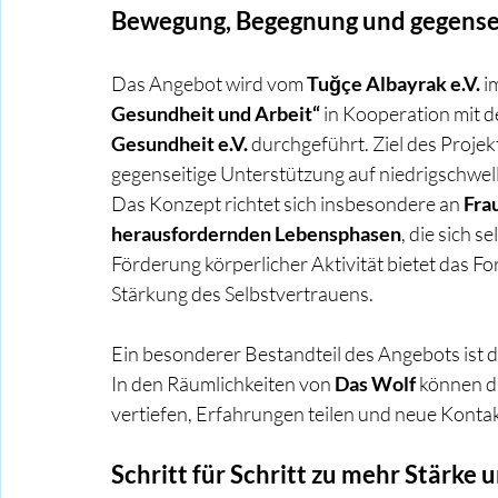
Bewegung, Begegnung und gegense
Das Angebot wird vom 
Tuğçe Albayrak e.V.
 
Gesundheit und Arbeit“
 in Kooperation mit d
Gesundheit e.V.
 durchgeführt. Ziel des Projek
gegenseitige Unterstützung auf niedrigschwel
Das Konzept richtet sich insbesondere an 
Fra
herausfordernden Lebensphasen
, die sich 
Förderung körperlicher Aktivität bietet das F
Stärkung des Selbstvertrauens.
Ein besonderer Bestandteil des Angebots ist 
In den Räumlichkeiten von 
Das Wolf
 können d
vertiefen, Erfahrungen teilen und neue Konta
Schritt für Schritt zu mehr Stärke