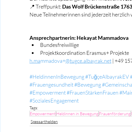
📍 Treffpunkt:
 Das Wolf Brückenstraße 176
Neue Teilnehmerinnen sind jederzeit herzlich
Ansprechpartnerin: Hekayat Mammadova
Bundesfreiwillige
Projektkoordination Erasmus+ Projekte
h.ma
mmadova+
@tugce.albayrak.net
 | +49 1
#HeldinnenInBewegung
#TuğçeAlbayrakEV
#Frauengesundheit
#Bewegung
#Gemeinscha
#Empowerment
#FrauenStärkenFrauen
#Main
#SozialesEngagement
Tags:
Empowerment
Heldinnen in Bewegung
Frauenförderung
Spessarthelden