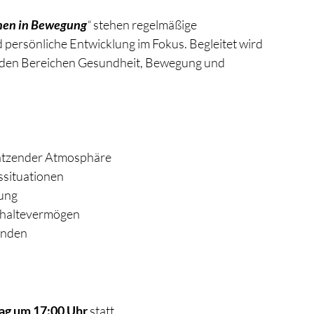
innen in Bewegung
“
 stehen regelmäßige 
persönliche Entwicklung im Fokus. Begleitet wird 
 den Bereichen Gesundheit, Bewegung und 
ätzender Atmosphäre
ssituationen
zung
hhaltevermögen
inden
tag um 17:00 Uhr
 statt.