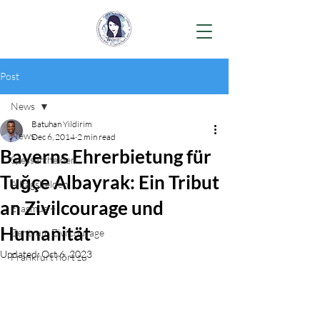
Post
News
Batuhan Yildirim
News
Dec 6, 2014
2 min read
Bayerns Ehrerbietung für
Spessarthelden
Tuğçe Albayrak: Ein Tribut
Alltagshelden
an Zivilcourage und
Erasmus +
Humanität
Zentrum Zivilcourage
Updated:
Oct 6, 2023
Frankfurt hört zu