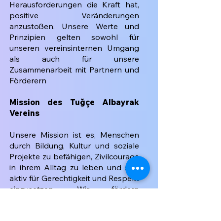
Herausforderungen die Kraft hat,
positive Veränderungen
anzustoßen. Unsere
Werte und
Prinzipien gelten sowohl für
unseren vereinsinternen Umgang
als auch für
unsere
Zusammenarbeit mit Partnern und
Förderern
Mission des Tuğçe Albayrak
Vereins
Unsere Mission ist es, Menschen
durch Bildung, Kultur und soziale
Projekte zu
befähigen, Zivilcourage
in ihrem Alltag zu leben und sich
aktiv für Gerechtigkeit und
Respekt
einzusetzen. Wir fördern
gewaltfreie Konfliktlösungen, den
Schutz von Kindern
und