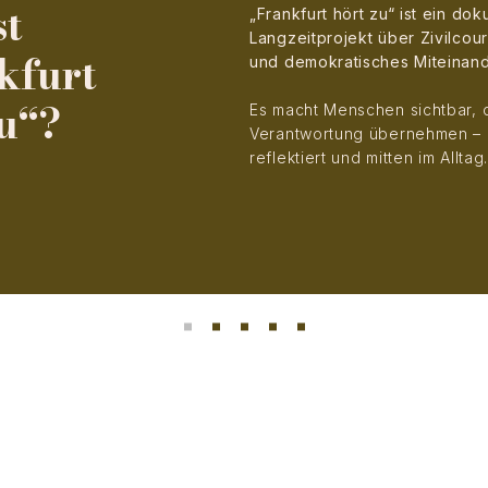
st
„Frankfurt hört zu“ ist ein do
Langzeitprojekt über Zivilcou
kfurt
und demokratisches Miteinand
zu“?
Es macht Menschen sichtbar, 
Verantwortung übernehmen – l
reflektiert und mitten im Alltag