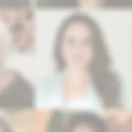
RT
RT
ZU