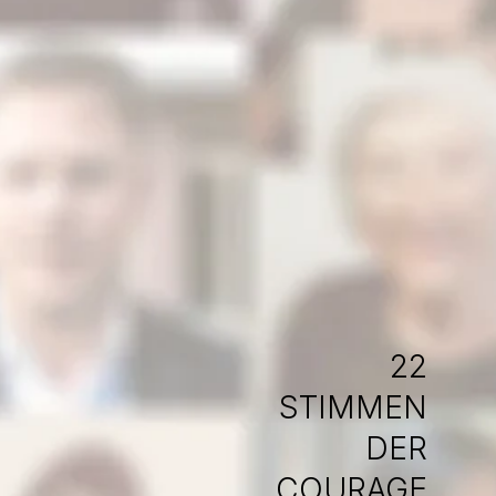
FU
HOE
22
STIMMEN
DER
COURAGE