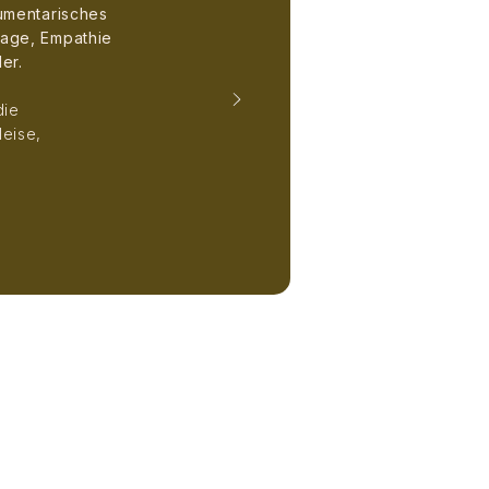
kumentarisches
rage, Empathie
er.
die
eise,
.