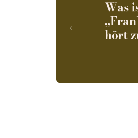
Was i
„Fran
hört 