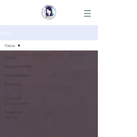
News
News
News
Spessarthelden
Alltagshelden
Erasmus
+
Zentrum
Zivilcourage
Frankfurt
hört zu