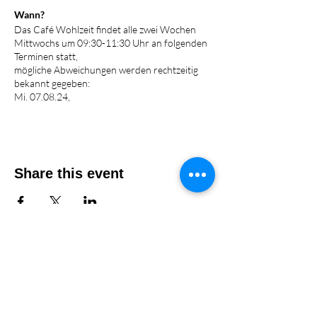
Wann?
Das Café Wohlzeit findet alle zwei Wochen
Mittwochs um 09:30-11:30 Uhr an folgenden
Terminen statt,
mögliche Abweichungen werden rechtzeitig
bekannt gegeben:
Mi. 07.08.24,
Mi. 21.08.24,
Mi. 18.09.24,
Mi. 02.10.24,
Mi. 16.10.24,
Mi. 27.11.24,
Share this event
Mi. 11.12.24
Wo?
Tugce Albayrak e.V. Eckenheimer Landstr. 91
60318 Frankfurt am Main
Anmeldung
Vor Ort,
oder einfach vorbeikommen