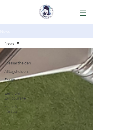
News
News
News
Spessarthelden
Alltagshelden
Erasmus
+
Zentrum
Zivilcourage
Frankfurt
hört zu