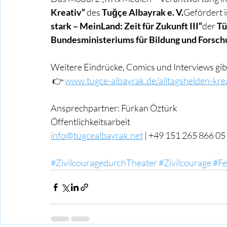
Kreativ“
 des 
Tuğçe Albayrak e. V.
Gefördert
stark – MeinLand: Zeit für Zukunft III“
der 
Tü
Bundesministeriums für Bildung und Forsc
Weitere Eindrücke, Comics und Interviews gibt
 👉 
www.tugce-albayrak.de/alltagshelden-krea
Ansprechpartner: Fürkan Öztürk
Öffentlichkeitsarbeit
info@tugcealbayrak.net
 | +49 151 265 866 05
#ZivilcouragedurchTheater
#Zivilcourage
#Fe