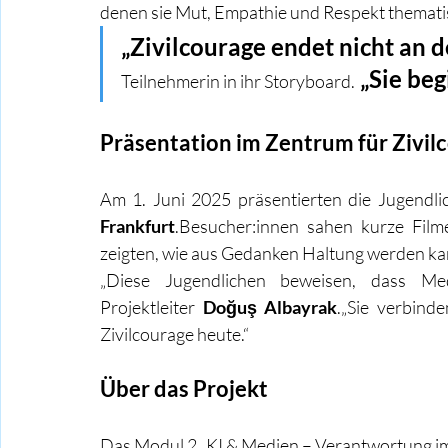
denen sie Mut, Empathie und Respekt thematis
„Zivilcourage endet nicht an 
 „Sie beg
Teilnehmerin in ihr Storyboard.
Präsentation im Zentrum für Zivil
Am 1. Juni 2025 präsentierten die Jugendli
Frankfurt
.Besucher:innen sahen kurze Film
zeigten, wie aus Gedanken Haltung werden kan
„Diese Jugendlichen beweisen, dass Med
Projektleiter 
Doğuş Albayrak
.„Sie verbind
Zivilcourage heute.“
Über das Projekt
Das Modul 2 „KI & Medien – Verantwortung im d