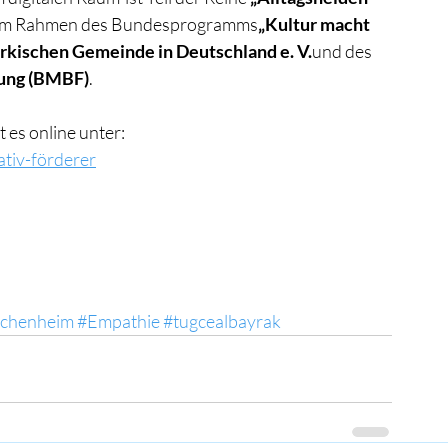
 im Rahmen des Bundesprogramms
„Kultur macht 
rkischen Gemeinde in Deutschland e. V.
und des 
hung (BMBF)
.
 es online unter:
tiv-förderer
chenheim
#Empathie
#tugcealbayrak