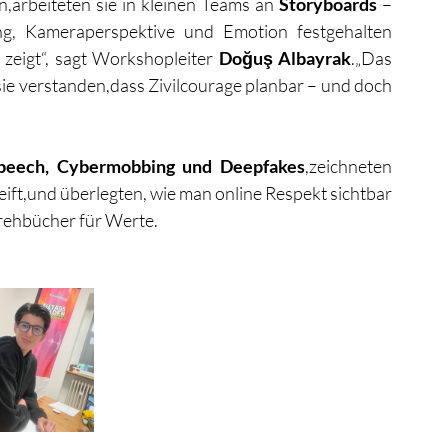
,arbeiteten sie in kleinen Teams an 
Storyboards
 – 
ng, Kameraperspektive und Emotion festgehalten 
zeigt“, sagt Workshopleiter 
Doğuş Albayrak
.„Das 
ie verstanden,dass Zivilcourage planbar – und doch 
peech, Cybermobbing und Deepfakes
,zeichneten 
ift,und überlegten, wie man online Respekt sichtbar 
rehbücher für Werte.