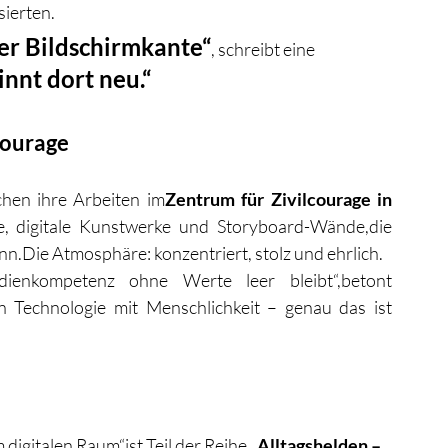
ierten.
der Bildschirmkante“
, schreibt eine 
innt dort neu.“
courage
chen ihre Arbeiten im
Zentrum für Zivilcourage in 
e, digitale Kunstwerke und Storyboard-Wände,die 
n.Die Atmosphäre: konzentriert, stolz und ehrlich.
ienkompetenz ohne Werte leer bleibt“,betont 
en Technologie mit Menschlichkeit – genau das ist 
igitalen Raum“ist Teil der Reihe 
„Alltagshelden – 