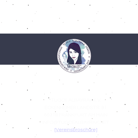
TUGCE ALBAYRAK E.V.
ECKENHEIMER LANDSTR. 91
60318 FRANKFURT AM MAIN
INFO@TUGCEALBAYRAK.NET
[Vereinsbroschüre]