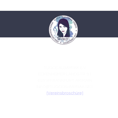
TUGCE ALBAYRAK E.V.
ECKENHEIMER LANDSTR. 91
60318 FRANKFURT AM MAIN
INFO@TUGCEALBAYRAK.NET
[Vereinsbroschüre]