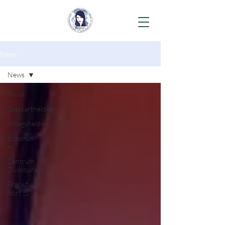
News
News
News
Spessarthelden
Alltagshelden
Erasmus
+
Zentrum
Zivilcourage
Frankfurt
hört zu